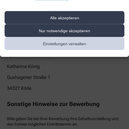
bestellung@apotheke-alte-schule.de
Alle akzeptieren
Telefon
+49-5665 1466
Nur notwendige akzeptieren
Post
Einstellungen verwalten
Apotheke Alte Schule
Katharina König
Guxhagener Straße 1
34327
Körle
Sonstige Hinweise zur Bewerbung
Bitte geben Sie bei Ihrer Bewerbung Ihre Gehaltsvorstellung und
den frühest möglichen Eintrittstermin an.