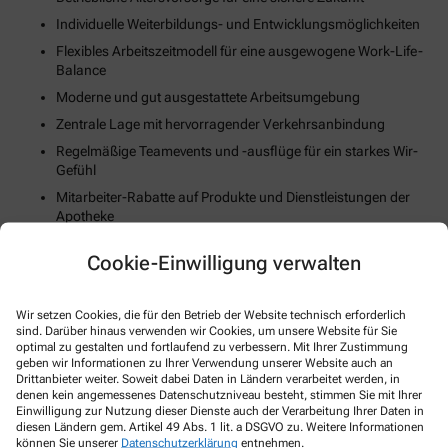
Individuelle Weiterbildungs- und Entwicklungsmöglichkeiten
Flexibles Arbeitszeitmodell für eine ausgewogene Work-Life-
Balance
Moderne und gut ausgestattete Arbeitsumgebung
Zentrale Lage mit hervorragender Verkehrsanbindung
Regelmäßige Teamevents und -ausflüge für ein starkes Wir-
Gefühl
Mitarbeiter-Rabatte auf Produkte und Dienstleistungen der
Apotheke
Unterstützung bei der Wohnungssuche oder Umzugskosten
Cookie-Einwilligung verwalten
(falls zutreffend)
Fortschrittliche Digitalisierungs- und Technologiestrategie
Wir setzen Cookies, die für den Betrieb der Website technisch erforderlich
Gesundheits- und Fitnessangebote zur Stärkung des
sind. Darüber hinaus verwenden wir Cookies, um unsere Website für Sie
körperlichen Wohlbefindens
optimal zu gestalten und fortlaufend zu verbessern. Mit Ihrer Zustimmung
geben wir Informationen zu Ihrer Verwendung unserer Website auch an
Drittanbieter weiter. Soweit dabei Daten in Ländern verarbeitet werden, in
So können Sie sich bewerben
denen kein angemessenes Datenschutzniveau besteht, stimmen Sie mit Ihrer
Einwilligung zur Nutzung dieser Dienste auch der Verarbeitung Ihrer Daten in
diesen Ländern gem. Artikel 49 Abs. 1 lit. a DSGVO zu. Weitere Informationen
E-Mail
können Sie unserer
Datenschutzerklärung
entnehmen.